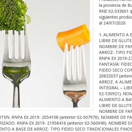
la provincia de B
RNE 02-033661 qu
siguientes produ
al 24/07/2020:
1. ALIMENTO A 
LIBRE DE GLUTEN
NOMBRE DE FANT
ARROZ- TIPO FI
RNPA EX 2019-27
FANTASÍA: FIDE
FIDEO SECO CON
20832037 (anter
ARROZ. 4. ALIM
INTEGRAL – LIBR
02-530921). NO
ALIMENTO A BAS
LIBRE DE GLUTEN
NOMBRE DE FANT
EN. RNPA EX 2019- 2054108 (anterior 02-507970). NOMBRE DE F
ZADO. RNPA EX 2019- 21958416 (anterior 02-560949). NOMBRE DE
 ALIMENTO A BASE DE ARROZ- TIPO FIDEO SECO TRADICIONALES FIN