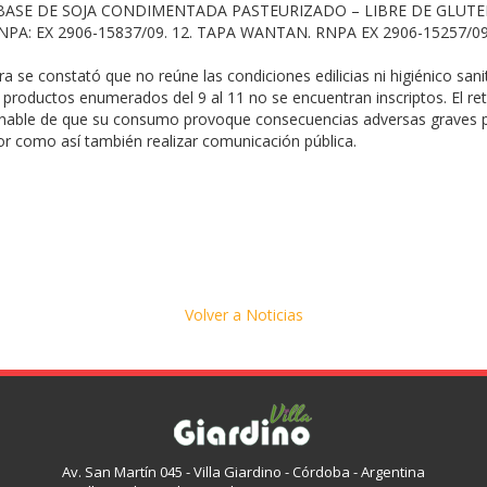
 BASE DE SOJA CONDIMENTADA PASTEURIZADO – LIBRE DE GLUTEN
A: EX 2906-15837/09. 12. TAPA WANTAN. RNPA EX 2906-15257/09
a se constató que no reúne las condiciones edilicias ni higiénico san
 productos enumerados del 9 al 11 no se encuentran inscriptos. El re
zonable de que su consumo provoque consecuencias adversas graves par
or como así también realizar comunicación pública.
Volver a Noticias
Av. San Martín 045 - Villa Giardino - Córdoba - Argentina