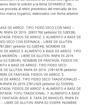
uenos Aires le solicitó a la firma SOYARROZ SRL -
e proceda al retiro preventivo del mercado de los
ctos marca Soyarroz, elaborados con fecha anterior
BASE DE ARROZ- TIPO FIDEO SECO CON MAÍZ –
. RNPA EX 2019- 20831760 (anterior 02-528538).
ASÍA: FIDEOS DE ARROZ. 2. ALIMENTO A BASE DE
DEO SECO CON ESPINACA – LIBRE DE GLUTEN.
812861 (anterior 02-528544). NOMBRE DE
OS DE ARROZ 3. ALIMENTO A BASE DE ARROZ- TIPO
 MORRÓN – LIBRE DE GLUTEN. RNPA EX 2019-
ior 02-528545). NOMBRE DE FANTASÍA: FIDEOS DE
ENTO A BASE DE ARROZ- TIPO FIDEO SECO
E DE GLUTEN. RNPA EX 2019- 27814378 (anterior
MBRE DE FANTASÍA: FIDEOS DE ARROZ. 5.
E DE ARROZ- TIPO FIDEO SECO TRADICIONALES –
.RNPA EX 2019-27812429 (anterior 02-533099).
ASÍA: FIDEOS DE ARROZ. 6. ALIMENTO A BASE DE
ANTASÍA: TOFU TRADICIONAL. 7. ALIMENTO A BASE
 FANTASÍA: AGUE. 8. TAPA DE RAVIOLES. RNPA EX
OS – LIBRE DE GLUTEN. RNPA 02-533099. NOMBRE