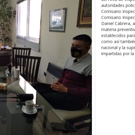
autoridades polic
Comisario Inspec
Comisario Inspec
Daniel Cabrera, a
materia preventiv
establecidos para 
como así también
nacional y la sup
impartidas por la