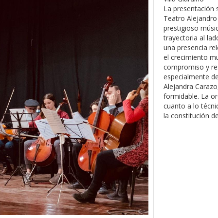
La presentación 
Teatro Alejandro G
prestigioso músi
trayectoria al la
una presencia rel
el crecimiento mu
compromiso y res
especialmente de
Alejandra Carazo
formidable. La or
cuanto a lo técni
la constitución d