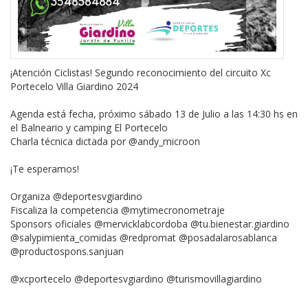
¡Atención Ciclistas! Segundo reconocimiento del circuito Xc
Portecelo Villa Giardino 2024
Agenda está fecha, próximo sábado 13 de Julio a las 14:30 hs en
el Balneario y camping El Portecelo
Charla técnica dictada por @andy_microon
¡Te esperamos!
Organiza @deportesvgiardino
Fiscaliza la competencia @mytimecronometraje
Sponsors oficiales @mervicklabcordoba @tu.bienestar.giardino
@salypimienta_comidas @redpromat @posadalarosablanca
@productospons.sanjuan
@xcportecelo @deportesvgiardino @turismovillagiardino